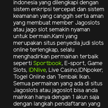
indonesia yang dilengkapi dengan
sistem enkripsi tercepat dan sistem
keamanan yang canggih serta aman
yang membuat member Jagoslots
atau jago slot semakin nyaman
untuk bermain.Kami yang
merupakan situs penyedia judi slots
online terlengkap, selalu
menghadirkan permainan terbaik
seperti
Sportbook
, E-sport, Game
Slots,
IDNlive
, Live Casino,IDNpoker,
Togel Online dan Tembak Ikan.
Semua permainan yang ada di situs
Jagoslots atau jagoslot bisa anda
mainkan hanya dengan 1 akun saja
dengan langkah pendaftaran yang