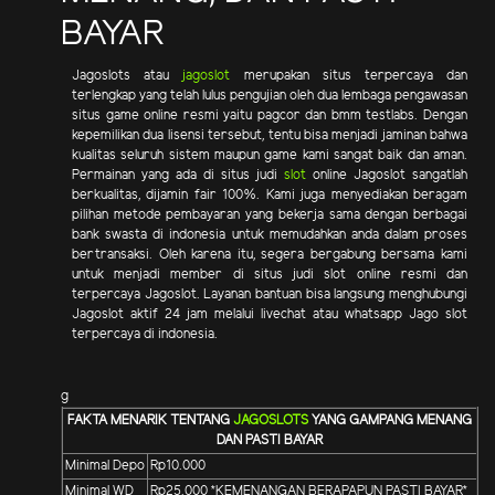
BAYAR
Jagoslots atau
jagoslot
merupakan situs terpercaya dan
terlengkap yang telah lulus pengujian oleh dua lembaga pengawasan
situs game online resmi yaitu pagcor dan bmm testlabs. Dengan
kepemilikan dua lisensi tersebut, tentu bisa menjadi jaminan bahwa
kualitas seluruh sistem maupun game kami sangat baik dan aman.
Permainan yang ada di situs judi
slot
online Jagoslot sangatlah
berkualitas, dijamin fair 100%. Kami juga menyediakan beragam
pilihan metode pembayaran yang bekerja sama dengan berbagai
bank swasta di indonesia untuk memudahkan anda dalam proses
bertransaksi. Oleh karena itu, segera bergabung bersama kami
untuk menjadi member di situs judi slot online resmi dan
terpercaya Jagoslot. Layanan bantuan bisa langsung menghubungi
Jagoslot aktif 24 jam melalui livechat atau whatsapp Jago slot
terpercaya di indonesia.
g
FAKTA MENARIK TENTANG
JAGOSLOTS
YANG GAMPANG MENANG
DAN PASTI BAYAR
Minimal Depo
Rp10.000
Minimal WD
Rp25.000 *KEMENANGAN BERAPAPUN PASTI BAYAR*