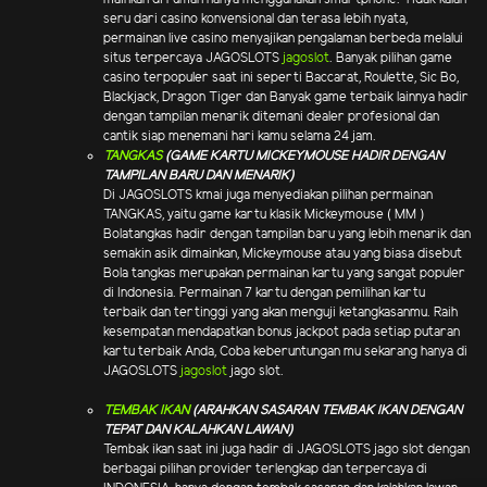
seru dari casino konvensional dan terasa lebih nyata,
permainan live casino menyajikan pengalaman berbeda melalui
situs terpercaya JAGOSLOTS
jagoslot
. Banyak pilihan game
casino terpopuler saat ini seperti Baccarat, Roulette, Sic Bo,
Blackjack, Dragon Tiger dan Banyak game terbaik lainnya hadir
dengan tampilan menarik ditemani dealer profesional dan
cantik siap menemani hari kamu selama 24 jam.
TANGKAS
(GAME KARTU MICKEYMOUSE HADIR DENGAN
TAMPILAN BARU DAN MENARIK)
Di JAGOSLOTS kmai juga menyediakan pilihan permainan
TANGKAS, yaitu game kartu klasik Mickeymouse ( MM )
Bolatangkas hadir dengan tampilan baru yang lebih menarik dan
semakin asik dimainkan, Mickeymouse atau yang biasa disebut
Bola tangkas merupakan permainan kartu yang sangat populer
di Indonesia. Permainan 7 kartu dengan pemilihan kartu
terbaik dan tertinggi yang akan menguji ketangkasanmu. Raih
kesempatan mendapatkan bonus jackpot pada setiap putaran
kartu terbaik Anda, Coba keberuntungan mu sekarang hanya di
JAGOSLOTS
jagoslot
jago slot.
TEMBAK IKAN
(ARAHKAN SASARAN TEMBAK IKAN DENGAN
TEPAT DAN KALAHKAN LAWAN)
Tembak ikan saat ini juga hadir di JAGOSLOTS jago slot dengan
berbagai pilihan provider terlengkap dan terpercaya di