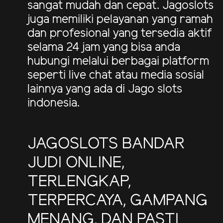
sangat mudah dan cepat. Jagoslots
juga memiliki pelayanan yang ramah
dan profesional yang tersedia aktif
selama 24 jam yang bisa anda
hubungi melalui berbagai platform
seperti live chat atau media sosial
lainnya yang ada di Jago slots
indonesia.
JAGOSLOTS BANDAR
JUDI ONLINE,
TERLENGKAP,
TERPERCAYA, GAMPANG
MENANG, DAN PASTI