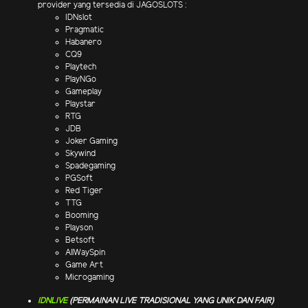
provider yang tersedia di JAGOSLOTS :
IDNslot
Pragmatic
Habanero
CQ9
Playtech
PlayNGo
Gameplay
Playstar
RTG
JDB
Joker Gaming
Skywind
Spadegaming
PGSoft
Red Tiger
TTG
Booming
Playson
Betsoft
AllWaySpin
Game Art
Microgaming
IDNLIVE
(PERMAINAN LIVE TRADISIONAL YANG UNIK DAN FAIR)