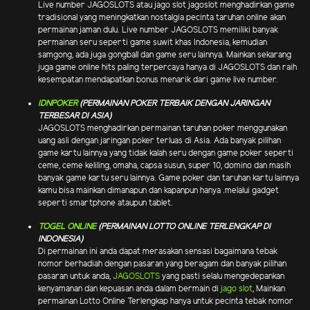
Live number JAGOSLOTS atau jago slot jagoslot menghadirkan game
tradisional yang meningkatkan nostalgia pecinta taruhan online akan
permainan jaman dulu. Live number JAGOSLOTS memiliki banyak
permainan seru seperti game suwit khas Indonesia, kemudian
samgong, ada juga gongball dan game seru lainnya. Mainkan sekarang
juga game online hits paling terpercaya hanya di JAGOSLOTS dan raih
kesempatan mendapatkan bonus menarik dari game live number.
IDNPOKER
(PERMAINAN POKER TERBAIK DENGAN JARINGAN
TERBESAR DI ASIA)
JAGOSLOTS menghadirkan permainan taruhan poker menggunakan
uang asli dengan jaringan poker terluas di Asia. Ada banyak pilihan
game kartu lainnya yang tidak kalah seru dengan game poker seperti
ceme, ceme keliling, omaha, capsa susun, super 10, domino dan masih
banyak game kartu seru lainnya. Game poker dan taruhan kartu lainnya
kamu bisa mainkan dimanapun dan kapanpun hanya .melalui gadget
seperti smartphone ataupun tablet.
TOGEL ONLINE
(PERMAINAN LOTTO ONLINE TERLENGKAP DI
INDONESIA)
Di permainan ini anda dapat merasakan sensasi bagaimana tebak
nomor berhadiah dengan pasaran yang beragam dan banyak pilihan
pasaran untuk anda,
JAGOSLOTS
yang pasti selalu mengedepankan
kenyamanan dan kepuasan anda dalam bermain di
jago slot
, Mainkan
permainan Lotto Online Terlengkap hanya untuk pecinta tebak nomor