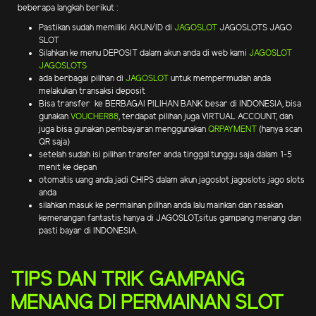
beberapa langkah berikut :
Pastikan sudah memiliki AKUN/ID di
JAGOSLOT
JAGOSLOTS JAGO
SLOT
Silahkan ke menu DEPOSIT dalam akun anda di web kami
JAGOSLOT
JAGOSLOTS
ada berbagai pilihan di
JAGOSLOT
untuk mempermudah anda
melakukan transaksi deposit
Bisa transfer ke BERBAGAI PILIHAN BANK besar di INDONESIA, bisa
gunakan
VOUCHER88
, terdapat pilihan juga VIRTUAL ACCOUNT, dan
juga bisa gunakan pembayaran menggunakan
QRPAYMENT
(hanya scan
QR saja)
setelah sudah isi pilihan transfer anda tinggal tunggu saja dalam 1-5
menit ke depan
otomatis uang anda jadi CHIPS dalam akun jagoslot jagoslots jago slots
anda
silahkan masuk ke permainan pilihan anda lalu mainkan dan rasakan
kemenangan fantastis hanya di JAGOSLOT,situs gampang menang dan
pasti bayar di INDONESIA.
TIPS DAN TRIK GAMPANG
MENANG DI PERMAINAN SLOT