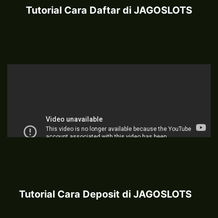
Tutorial Cara Daftar di JAGOSLOTS
Tutorial Cara Deposit di JAGOSLOTS