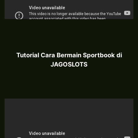
Tutorial Cara Bermain Sportbook di
JAGOSLOTS