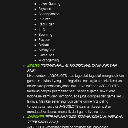
Joker Gaming
Skywind
Spadegaming
PGSoft
Red Tiger
TTG
Booming
Playson
Betsoft
AllWaySpin
Game Art
Microgaming
IDNLIVE
(PERMAINAN LIVE TRADISIONAL YANG UNIK DAN
FAIR)
Live number JAGOSLOTS atau jago slot jagoslot menghadirkan
game tradisional yang meningkatkan nostalgia pecinta taruhan
online akan permainan jaman dulu. Live number JAGOSLOTS
memiliki banyak permainan seru seperti game suwit khas
Indonesia, kemudian samgong, ada juga gongball dan game seru
lainnya. Mainkan sekarang juga game online hits paling
terpercaya hanya di JAGOSLOTS dan raih kesempatan
mendapatkan bonus menarik dari game live number.
IDNPOKER
(PERMAINAN POKER TERBAIK DENGAN JARINGAN
TERBESAR DI ASIA)
JAGOSLOTS menghadirkan permainan taruhan poker