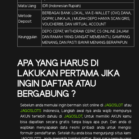
Mata Uang
IDR (Indonesian Rupiah)
BERBAGAI BANK LOKAL, VIA E-WALLET (OVO, DANA,
Metode
GOPAY, LINKAJA, ) MUDAH DEPO HANYA SCAN QRIS,
Deposit
VOUCHER88, DAN VIRTUAL ACCOUNT
DEPO CEPAT, WITHDRAW CEPAT, CS ONLINE 24JAM
Keunggulan
DAN RAMAH YANG SANGAT MEMBANTU, GAMPANG
MENANG, DAN PASTI BAYAR MENANG BERAPAPUN
APA YANG HARUS DI
LAKUKAN PERTAMA JIKA
INGIN DAFTAR ATAU
BERGABUNG ?
Sebelum anda memulai ingin bermain slot online di
JAGOSLOT
atau
JAGOSLOTS
indonesia, Langkah awal nya anda wajib mempunya
AKUN terlebih dahulu di
JAGOSLOT
, Untuk memiliki AKUN kamu
bisa dapatkan secara gratis tanpa biaya apa pun. Dan anda di
wajibkan menyiapakan data resmi pribadi anda untuk mengisi
formulir pendaftaran. Setelah itu anda bisa mengunjungi situs kami
JAGOSLOTS , anda mengklik tombol daftar. Bagi para pemula yang