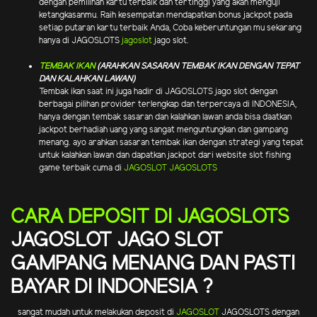
dengan pemilihan kartu terbaik dan tertinggi yang akan menguji
ketangkasanmu. Raih kesempatan mendapatkan bonus jackpot pada
setiap putaran kartu terbaik Anda, Coba keberuntungan mu sekarang
hanya di JAGOSLOTS
jagoslot
jago slot.
TEMBAK IKAN
(ARAHKAN SASARAN TEMBAK IKAN DENGAN TEPAT
DAN KALAHKAN LAWAN)
Tembak ikan saat ini juga hadir di JAGOSLOTS jago slot dengan
berbagai pilihan provider terlengkap dan terpercaya di INDONESIA,
hanya dengan tembak sasaran dan kalahkan lawan anda bisa daatkan
jackpot berhadiah uang yang sangat menguntungkan dan gampang
menang. ayo arahkan sasaran tembak ikan dengan strategi yang tepat
untuk kalahkan lawan dan dapatkan jackpot dari website slot fishing
game terbaik cuma di
JAGOSLOT
JAGOSLOTS
CARA DEPOSIT DI JAGOSLOTS
JAGOSLOT JAGO SLOT
GAMPANG MENANG DAN PASTI
BAYAR DI INDONESIA ?
sangat mudah untuk melakukan deposit di
JAGOSLOT
JAGOSLOTS dengan